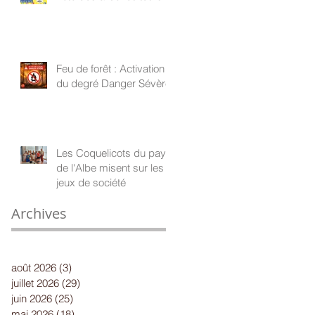
Feu de forêt : Activation
du degré Danger Sévère
Les Coquelicots du pays
de l'Albe misent sur les
jeux de société
Archives
août 2026
(3)
3 posts
juillet 2026
(29)
29 posts
juin 2026
(25)
25 posts
mai 2026
(18)
18 posts