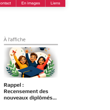
ontact
En images
Liens
À l'affiche
Rappel :
Estivales : Atelier
Recensement des
robotique le
nouveaux diplômés
13/08/2026
2026