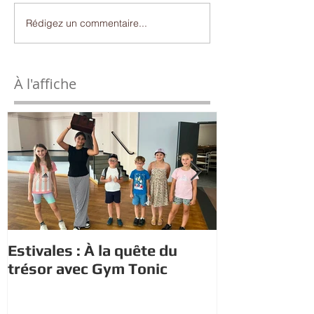
Rédigez un commentaire...
À l'affiche
Estivales : À la quête du
Estivales : le
trésor avec Gym Tonic
s'initient au