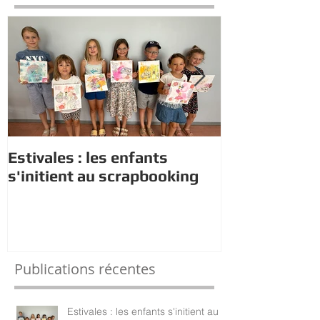
Estivales : les enfants
Rappel : Rec
s'initient au scrapbooking
nouveaux di
Publications récentes
Estivales : les enfants s'initient au