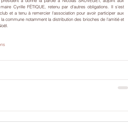
e président a donné la parole à Nicolas SAUVEGET, adjoint aux 
 maire Cyrille FÉTIQUE, retenu par d'autres obligations. Il s'est 
club et a tenu à remercier l'association pour avoir participer aux 
 la commune notamment la distribution des brioches de l'amitié et 
Noël.
ens