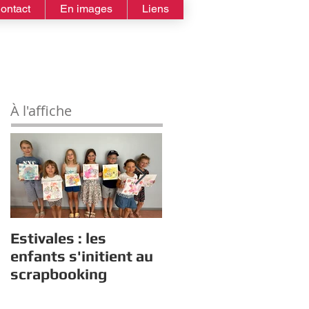
ontact
En images
Liens
À l'affiche
Estivales : les
Rappel :
enfants s'initient au
Recensement des
scrapbooking
nouveaux diplômés
2026