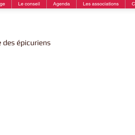
age
Le conseil
Agenda
Les associations
C
 des épicuriens