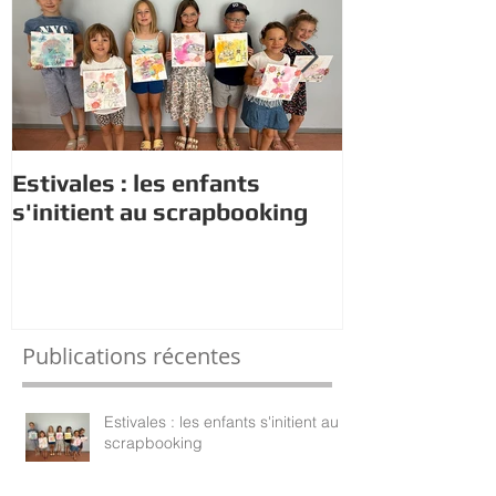
Estivales : les enfants
Rappel : Rec
s'initient au scrapbooking
nouveaux di
Publications récentes
Estivales : les enfants s'initient au
scrapbooking