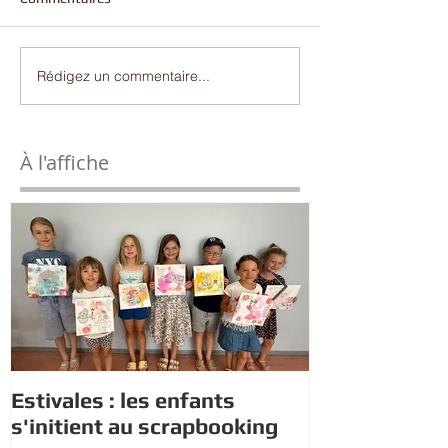
Rédigez un commentaire...
À l'affiche
Estivales : les enfants
Rappel : Rec
s'initient au scrapbooking
nouveaux di