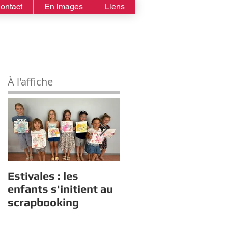
ontact
En images
Liens
À l'affiche
Estivales : les
Rappel :
enfants s'initient au
Recensement des
scrapbooking
nouveaux diplômés
2026