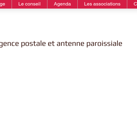
age
Le conseil
Agenda
Les associations
C
ence postale et antenne paroissiale