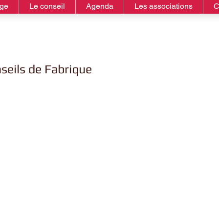
age
Le conseil
Agenda
Les associations
C
seils de Fabrique