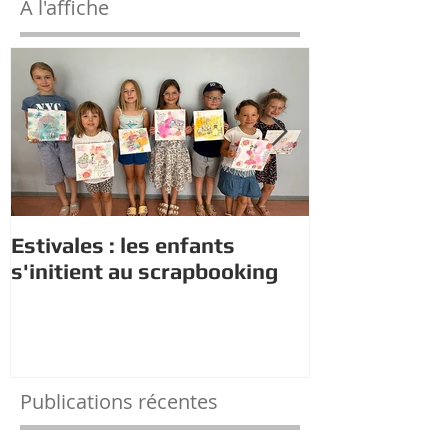
À l'affiche
Estivales : les enfants
Rappel : Rec
s'initient au scrapbooking
nouveaux di
Publications récentes