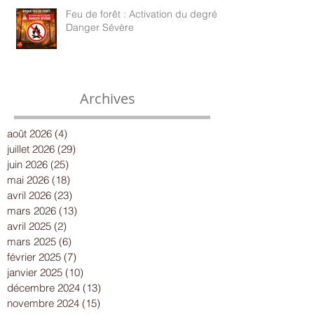
Feu de forêt : Activation du degré
Danger Sévère
Archives
août 2026
(4)
4 posts
juillet 2026
(29)
29 posts
juin 2026
(25)
25 posts
mai 2026
(18)
18 posts
avril 2026
(23)
23 posts
mars 2026
(13)
13 posts
avril 2025
(2)
2 posts
mars 2025
(6)
6 posts
février 2025
(7)
7 posts
janvier 2025
(10)
10 posts
décembre 2024
(13)
13 posts
novembre 2024
(15)
15 posts