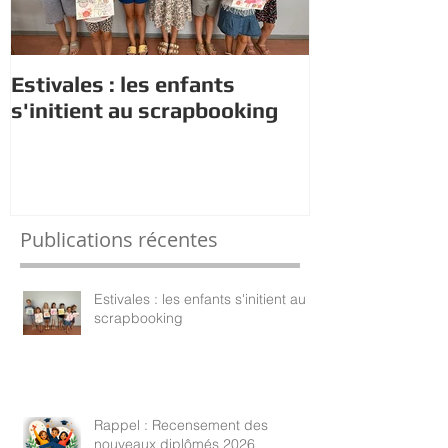
Estivales : les enfants
Rappel : Rec
s'initient au scrapbooking
nouveaux di
Publications récentes
Estivales : les enfants s'initient au
scrapbooking
Rappel : Recensement des
nouveaux diplômés 2026